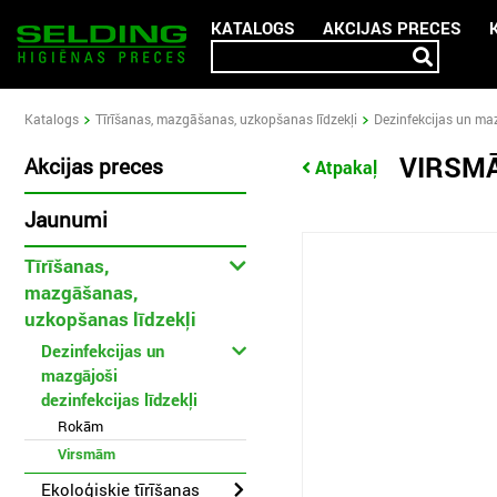
KATALOGS
AKCIJAS PRECES
Katalogs
Tīrīšanas, mazgāšanas, uzkopšanas līdzekļi
Dezinfekcijas un maz
VIRSM
Akcijas preces
Atpakaļ
Jaunumi
Tīrīšanas,
mazgāšanas,
uzkopšanas līdzekļi
Dezinfekcijas un
mazgājoši
dezinfekcijas līdzekļi
Rokām
Virsmām
Ekoloģiskie tīrīšanas