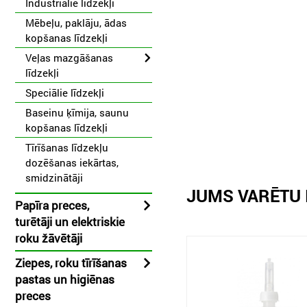
Industriālie līdzekļi
Mēbeļu, paklāju, ādas
kopšanas līdzekļi
Veļas mazgāšanas
līdzekļi
Speciālie līdzekļi
Baseinu ķīmija, saunu
kopšanas līdzekļi
Tīrīšanas līdzekļu
dozēšanas iekārtas,
smidzinātāji
JUMS VARĒTU 
Papīra preces,
turētāji un elektriskie
roku žāvētāji
Ziepes, roku tīrīšanas
pastas un higiēnas
preces