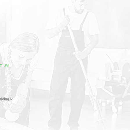
TĪJUMI
lding.lv