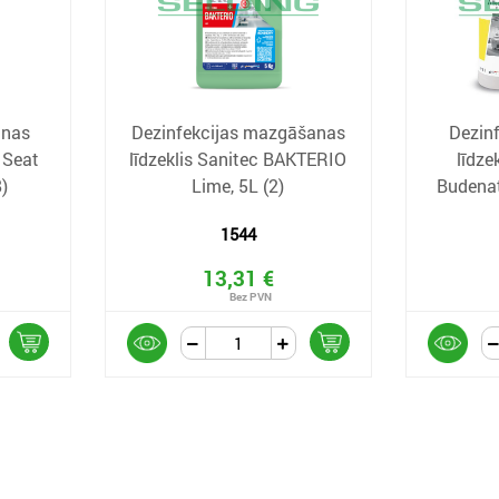
anas
Dezinfekcijas mazgāšanas
Dezinf
 Seat
līdzeklis Sanitec BAKTERIO
līdze
8)
Lime, 5L (2)
Budenat
1544
13,31 €