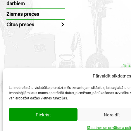
darbiem
Ziemas preces
Citas preces
SĪKDA
Pārvaldīt sīkdatne
Lai nodrošinātu vislabāko pieredzi, mēs izmantojam sīkfailus, lai saglabātu un/
tehnoloģijām ļaus mums apstrādāt datus, piemēram, pārlūkošanas uzvedību va
var ierobežot dažas vietnes funkcijas.
Vidzeme
Piekrist
Noraidīt
Sīkdatnes un privātuma poli