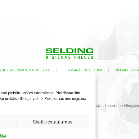
|
|
TNES UN PRIVĀTUMA POLITIKA
LIETOŠANAS NOTEIKUMI
SĪKFAILU IESTA
s
vai piekļūtu ierīces informācijai. Piekrišana šīm
i unikālus ID šajā vietnē. Piekrišanas nesniegšana
s iela 3, Ogre, LV-5001
|
Tālr.:
65067496
|
Mob.:
29400040
|
Epasts:
selding@se
Skatīt iestatījumus
tika