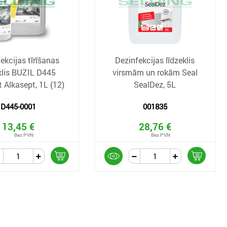
ekcijas tīrīšanas
Dezinfekcijas līdzeklis
klis BUZIL D445
virsmām un rokām Seal
 Alkasept, 1L (12)
SealDez, 5L
D445-0001
001835
13,45 €
28,76 €