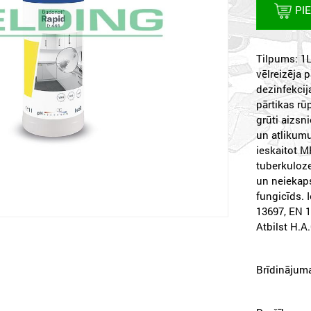
PI
Tilpums: 1
vēlreizēja 
dezinfekcij
pārtikas rū
grūti aizsn
un atlikumu
ieskaitot M
tuberkuloze
un neiekaps
fungicīds. 
13697, EN 
Atbilst H.A
Brīdinājuma