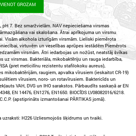
EVIENOT GROZAM
L, pH 7. Bez smaržvielām. NAV nepieciešama virsmas
pārmazgāšana vai skalošana. Ātrai aprīkojuma un virsmu
ai. Visām alkohola izturīgām virsmām. Lieliski piemērota
pniecībai, virtuvēm un veselības aprūpes iestādēm Piemērots
iedzamām virsmām. Ātri iedarbojas un nožūst, neatstāj švīkas
s uz virsmas. Bakteriāla, mikobaktēriju un rauga iedarbība,
RSA (pret meticilīnu rezistentu stafilokoku aureus),
s mikobaktērijām, raugiem, apvalka vīrusiem (ieskaitot CR-19)
ulētiem vīrusiem, noro- un rotavīrusiem. Baktericīds un
Iekļauts VAH, DVG un IHO sarakstos. Pārbaudīts saskaņā ar EN
14348, EN 14476, EN1276, EN1650. BIOCĪDS LV08082016/6218.
.C.C.P. (apstiprināts izmantošanai PĀRTIKAS jomā).
 uzraksti: H226 Uzliesmojošs šķidrums un tvaiki.