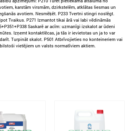
rasību apzīmējumi: P210 Turēt pietiekamā attālumā no
otiem, karstām virsmām, dzirkstelēm, atklātas liesmas un
egšanās avotiem. Nesmēķēt. P233 Tvertni stingri noslēgt.
pot Tvaikus. P271 Izmantot tikai ārā vai labi vēdināmās
5+P351+P338 Saskarē ar acīm: uzmanīgi izskalot ar ūdeni
ūtes. Izņemt kontaktlēcas, ja tās ir ievietotas un ja to var
zdarīt. Turpināt skalot. P501 Atbrīvojieties no konteineriem vai
tbilstoši vietējiem un valsts normatīviem aktiem.