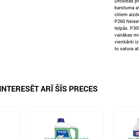
Drošības p
karstuma av
citiem aizd
P260 Neieel
telpās. P30
vairākas min
vienkārši i
to satura a
INTERESĒT ARĪ ŠĪS PRECES