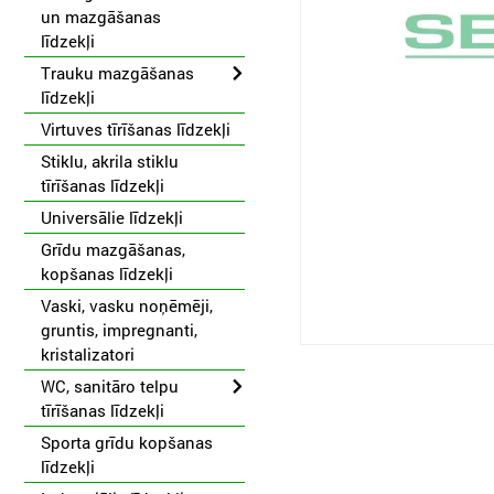
un mazgāšanas
līdzekļi
Trauku mazgāšanas
līdzekļi
Virtuves tīrīšanas līdzekļi
Stiklu, akrila stiklu
tīrīšanas līdzekļi
Universālie līdzekļi
Grīdu mazgāšanas,
kopšanas līdzekļi
Vaski, vasku noņēmēji,
gruntis, impregnanti,
kristalizatori
WC, sanitāro telpu
tīrīšanas līdzekļi
Sporta grīdu kopšanas
līdzekļi