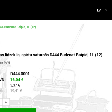
LV
D444 Budenat Raipid, 1L (12)
as līdzeklis, spirtu saturošs D444 Budenat Raipid, 1L (12)
D444-0001
VN:
16,04
€
3,37 €
N:
19,41
€