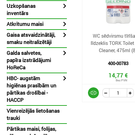
Uzkopšanas
inventārs
Atkritumu maisi
Gaisa atsvaidzinātāji,
WC sēdvirsmu tīrīš
smaku neitralizētāji
līdzeklis TORK Toilet
Cleaner, 475ml (
Galda salvetes,
papīra izstrādājumi
400-00783
HoReCa
14,77 €
HBC- augstām
higiēnas prasībām un
pārtikas drošībai -
HACCP
Vienreizējās lietošanas
trauki
Pārtikas maisi, folijas,