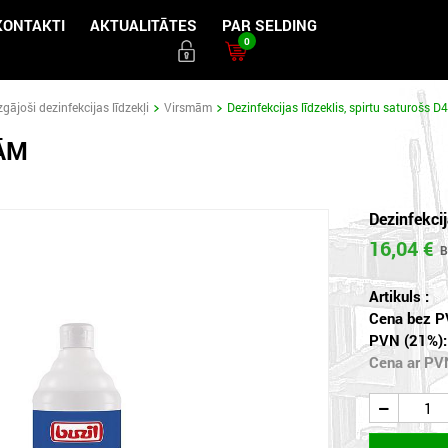
KONTAKTI
AKTUALITĀTES
PAR SELDING
0
gājoši dezinfekcijas līdzekļi
Virsmām
Dezinfekcijas līdzeklis, spirtu saturošs 
ĀM
Dezinfekcij
16,04 €
Artikuls :
Cena bez P
PVN (21%):
Cena ar PV