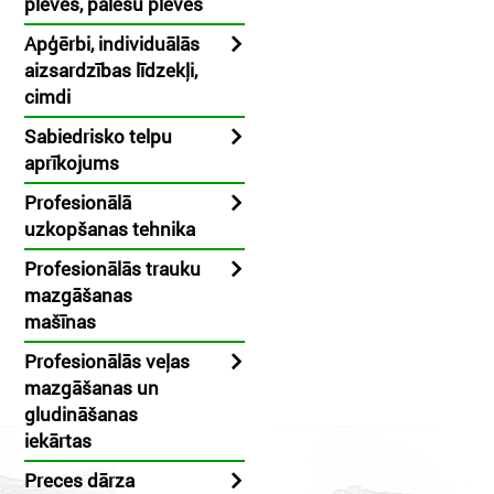
plēves, palešu plēves
Apģērbi, individuālās
aizsardzības līdzekļi,
cimdi
Sabiedrisko telpu
aprīkojums
Profesionālā
uzkopšanas tehnika
Profesionālās trauku
mazgāšanas
mašīnas
Profesionālās veļas
mazgāšanas un
gludināšanas
iekārtas
Preces dārza