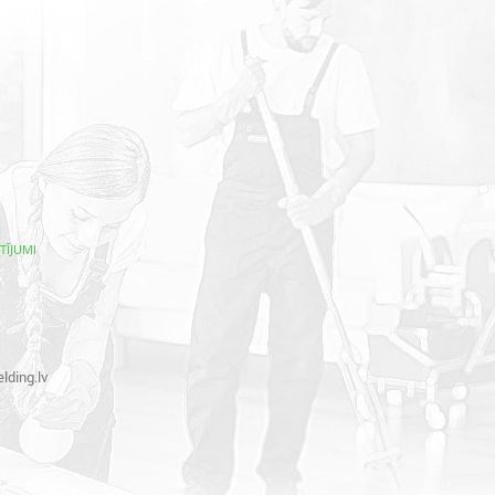
TĪJUMI
lding.lv