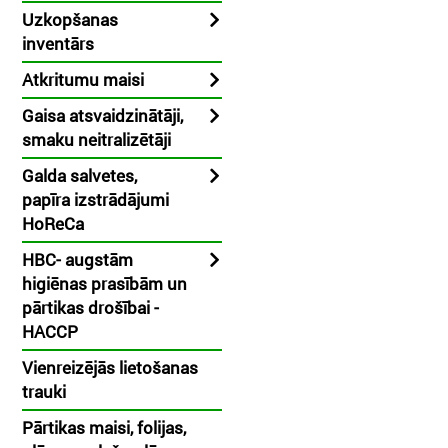
Uzkopšanas
inventārs
Atkritumu maisi
Gaisa atsvaidzinātāji,
smaku neitralizētāji
Galda salvetes,
papīra izstrādājumi
HoReCa
HBC- augstām
higiēnas prasībām un
pārtikas drošībai -
HACCP
Vienreizējās lietošanas
trauki
Pārtikas maisi, folijas,