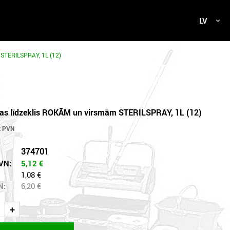
LV
 STERILSPRAY, 1L (12)
jas līdzeklis ROKĀM un virsmām STERILSPRAY, 1L (12)
374701
VN:
5,12
€
1,08 €
N:
6,20
€