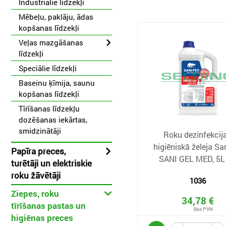
Industriālie līdzekļi
Mēbeļu, paklāju, ādas
kopšanas līdzekļi
Veļas mazgāšanas
līdzekļi
Speciālie līdzekļi
Baseinu ķīmija, saunu
kopšanas līdzekļi
Tīrīšanas līdzekļu
dozēšanas iekārtas,
smidzinātāji
Roku dezinfekcij
higiēniskā želeja Sa
Papīra preces,
SANI GEL MED, 5L 
turētāji un elektriskie
roku žāvētāji
1036
Ziepes, roku
34,78 €
tīrīšanas pastas un
higiēnas preces