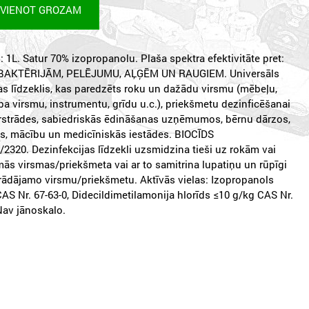
EVIENOT GROZAM
 1L. Satur 70% izopropanolu. Plaša spektra efektivitāte pret:
 BAKTĒRIJĀM, PELĒJUMU, AĻĢĒM UN RAUGIEM. Universāls
as līdzeklis, kas paredzēts roku un dažādu virsmu (mēbeļu,
rba virsmu, instrumentu, grīdu u.c.), priekšmetu dezinficēšanai
ārstrādes, sabiedriskās ēdināšanas uzņēmumos, bērnu dārzos,
ās, mācību un medicīniskās iestādes. BIOCĪDS
2320. Dezinfekcijas līdzekli uzsmidzina tieši uz rokām vai
ās virsmas/priekšmeta vai ar to samitrina lupatiņu un rūpīgi
rādājamo virsmu/priekšmetu. Aktīvās vielas: Izopropanols
AS Nr. 67-63-0, Didecildimetilamonija hlorīds ≤10 g/kg CAS Nr.
Nav jānoskalo.