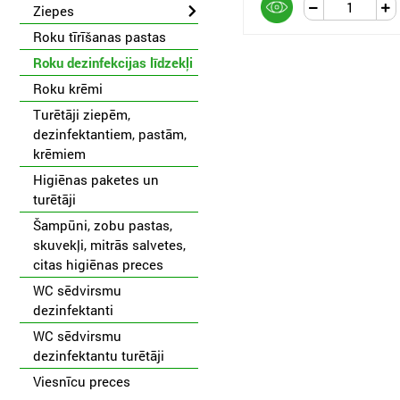
Ziepes
Roku tīrīšanas pastas
Roku dezinfekcijas līdzekļi
Roku krēmi
Turētāji ziepēm,
dezinfektantiem, pastām,
krēmiem
Higiēnas paketes un
turētāji
Šampūni, zobu pastas,
skuvekļi, mitrās salvetes,
citas higiēnas preces
WC sēdvirsmu
dezinfektanti
WC sēdvirsmu
dezinfektantu turētāji
Viesnīcu preces