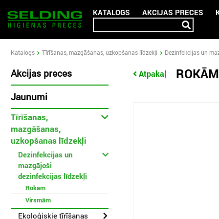
KATALOGS
AKCIJAS PRECES
Katalogs
Tīrīšanas, mazgāšanas, uzkopšanas līdzekļi
Dezinfekcijas un maz
ROKĀM
Akcijas preces
Atpakaļ
Jaunumi
Tīrīšanas,
mazgāšanas,
uzkopšanas līdzekļi
Dezinfekcijas un
mazgājoši
dezinfekcijas līdzekļi
Rokām
Virsmām
Ekoloģiskie tīrīšanas