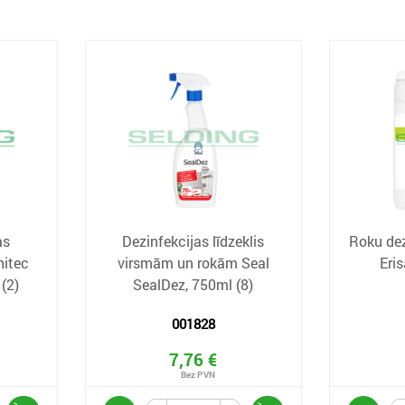
as
Dezinfekcijas līdzeklis
Roku dez
nitec
virsmām un rokām Seal
Eri
(2)
SealDez, 750ml (8)
001828
7,76 €