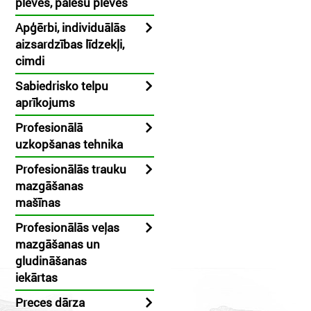
plēves, palešu plēves
Apģērbi, individuālās
aizsardzības līdzekļi,
cimdi
Sabiedrisko telpu
aprīkojums
Profesionālā
uzkopšanas tehnika
Profesionālās trauku
mazgāšanas
mašīnas
Profesionālās veļas
mazgāšanas un
gludināšanas
iekārtas
Preces dārza