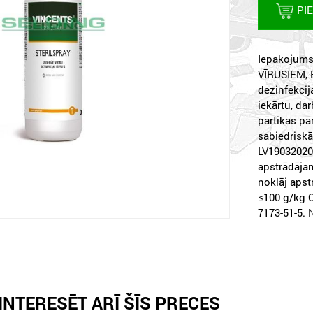
PI
Iepakojums:
VĪRUSIEM,
dezinfekcij
iekārtu, da
pārtikas p
sabiedrisk
LV19032020/
apstrādājam
noklāj apst
≤100 g/kg C
7173-51-5. 
INTERESĒT ARĪ ŠĪS PRECES