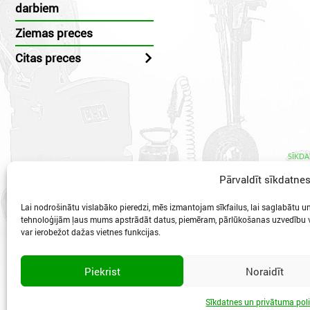
darbiem
Ziemas preces
Citas preces
SĪKDA
Pārvaldīt sīkdatne
Lai nodrošinātu vislabāko pieredzi, mēs izmantojam sīkfailus, lai saglabātu un/
tehnoloģijām ļaus mums apstrādāt datus, piemēram, pārlūkošanas uzvedību va
var ierobežot dažas vietnes funkcijas.
Vidzeme
Piekrist
Noraidīt
Sīkdatnes un privātuma poli