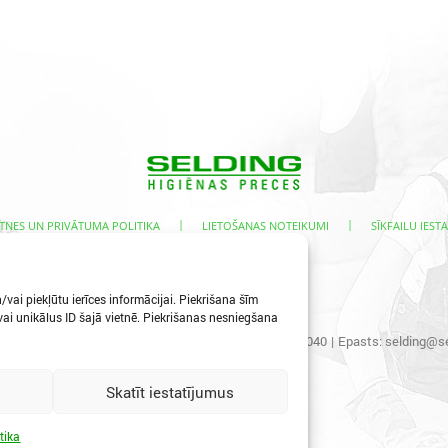
|
|
TNES UN PRIVĀTUMA POLITIKA
LIETOŠANAS NOTEIKUMI
SĪKFAILU IESTA
s
vai piekļūtu ierīces informācijai. Piekrišana šīm
i unikālus ID šajā vietnē. Piekrišanas nesniegšana
s iela 3, Ogre, LV-5001
|
Tālr.:
65067496
|
Mob.:
29400040
|
Epasts:
selding@se
Skatīt iestatījumus
tika