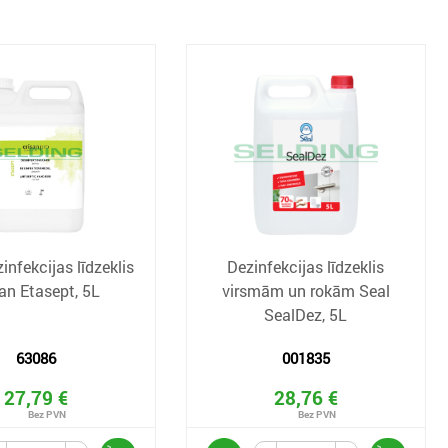
infekcijas līdzeklis
Dezinfekcijas līdzeklis
san Etasept, 5L
virsmām un rokām Seal
SealDez, 5L
63086
001835
27,79 €
28,76 €