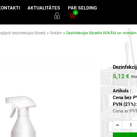
KONTAKTI
AKTUALITĀTES
PAR SELDING
0
gājoši dezinfekcijas līdzekļi
Rokām
Dezinfekcijas līdzeklis ROKĀM un virsmām
Dezinfekci
5,12 €
Artikuls :
Cena bez P
PVN (21%):
Cena ar PV