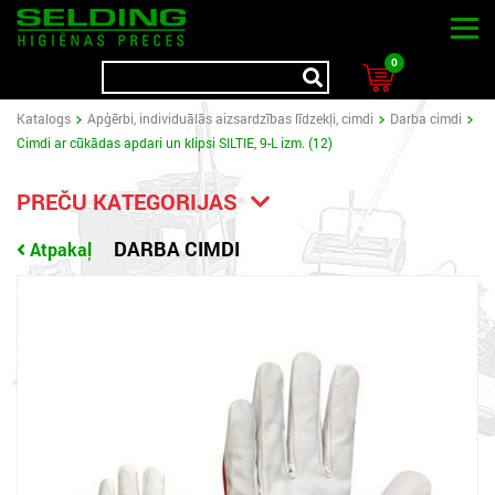
0
Katalogs
Apģērbi, individuālās aizsardzības līdzekļi, cimdi
Darba cimdi
Cimdi ar cūkādas apdari un klipsi SILTIE, 9-L izm. (12)
PREČU KATEGORIJAS
DARBA CIMDI
Atpakaļ