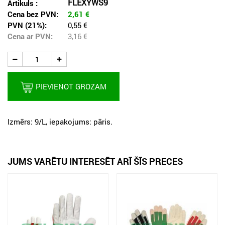
FLEXYWS9
Artikuls :
Cena bez PVN:
2,61
€
PVN (21%):
0,55 €
Cena ar PVN:
3,16
€
PIEVIENOT GROZAM
Izmērs: 9/L, iepakojums: pāris.
JUMS VARĒTU INTERESĒT ARĪ ŠĪS PRECES