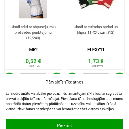
Cimdi adīti ar abpusēju PVC
Cimdi ar cūkādas apdari un
pretslīdes punktējumu
klipsi, 11-XXL izm. (12)
(12/240)
M52
FLEXY11
0,52 €
1,73 €
Pārvaldīt sīkdatnes
Lai nodrošinātu vislabāko pieredzi, mēs izmantojam sīkfailus, lai saglabātu
un/vai piekļūtu ierīces informācijai. Piekrišana šīm tehnoloģijām ļaus mums
apstrādāt datus, piemēram, pārlūkošanas uzvedību vai unikālus ID šajā
vietnē. Piekrišanas nesniegšana var ierobežot dažas vietnes funkcijas.
SĪKDATNES UN PRIVĀTUMA POLITIKA
LIETOŠANAS NOTEIKUMI
Piekrist