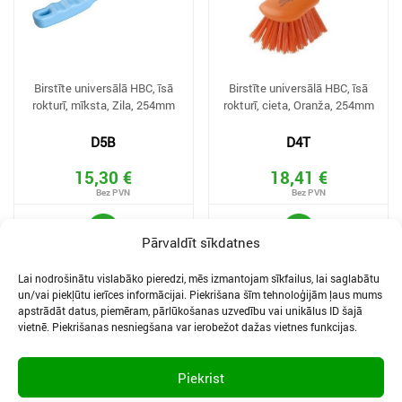
Birstīte universālā HBC, īsā
Birstīte universālā HBC, īsā
rokturī, mīksta, Zila, 254mm
rokturī, cieta, Oranža, 254mm
D5B
D4T
15,30 €
18,41 €
Pārvaldīt sīkdatnes
Lai nodrošinātu vislabāko pieredzi, mēs izmantojam sīkfailus, lai saglabātu
un/vai piekļūtu ierīces informācijai. Piekrišana šīm tehnoloģijām ļaus mums
apstrādāt datus, piemēram, pārlūkošanas uzvedību vai unikālus ID šajā
vietnē. Piekrišanas nesniegšana var ierobežot dažas vietnes funkcijas.
SĪKDATNES UN PRIVĀTUMA POLITIKA
LIETOŠANAS NOTEIKUMI
Piekrist
SĪKFAILU IESTATĪJUMI