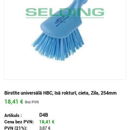
Birstīte universālā HBC, īsā rokturī, cieta, Zila, 254mm
18,41 €
D4B
Artikuls :
Cena bez PVN:
18,41
€
PVN (21%):
3,87 €