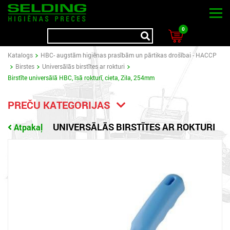
0
Katalogs
HBC- augstām higiēnas prasībām un pārtikas drošībai - HACCP
Birstes
Universālās birstītes ar rokturi
Birstīte universālā HBC, īsā rokturī, cieta, Zila, 254mm
PREČU KATEGORIJAS
UNIVERSĀLĀS BIRSTĪTES AR ROKTURI
Atpakaļ