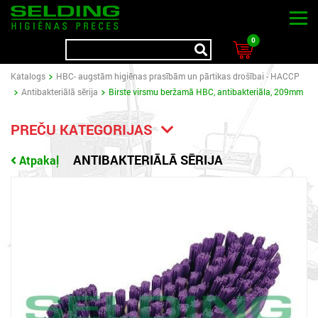
0
Katalogs
HBC- augstām higiēnas prasībām un pārtikas drošībai - HACCP
Antibakteriālā sērija
Birste virsmu beržamā HBC, antibakteriāla, 209mm
PREČU KATEGORIJAS
ANTIBAKTERIĀLĀ SĒRIJA
Atpakaļ