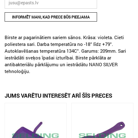
INFORMĒT MANI, KAD PRECE BŪS PIEEJAMA
Birste ar pagarinātiem sariem sānos. Krāsa: violeta. Cieti
poliestera sari. Darba temperatūra no -18° līdz +79°.
Autoklavēšanas temperatūra 134C°. Garums: 209mm. Sari
iestrādāti sveķos īpašai izturībai. Birste pārklāta ar
antibakteriālu pārklājumu un iestrādātu NANO SILVER
tehnoloģiju.
JUMS VARĒTU INTERESĒT ARĪ ŠĪS PRECES