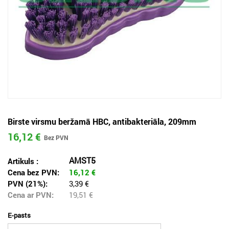
Birste virsmu beržamā HBC, antibakteriāla, 209mm
16,12 €
AMST5
Artikuls :
Cena bez PVN:
16,12
€
PVN (21%):
3,39 €
Cena ar PVN:
19,51
€
E-pasts