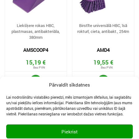
Liekšķere rokas HBC,
Birstīte universālā HBC, īsā
plastmasas, antibakteriāla,
rokturī, cieta, antibakt., 254m
380mm
AMSCOOP4
AMD4
15,19 €
19,55 €
Pārvaldīt sīkdatnes
Lai nodrošinātu vislabāko pieredzi, mēs izmantojam sīkfailus, lai saglabātu
un/vai piekļūtu ierīces informācijai. Piekrišana šīm tehnoloģijām ļaus mums
apstrādāt datus, piemēram, pārlūkošanas uzvedību vai unikālus ID šajā
vietnē. Piekrišanas nesniegšana var ierobežot dažas vietnes funkcijas.
SĪKDATNES UN PRIVĀTUMA POLITIKA
LIETOŠANAS NOTEIKUMI
Piekrist
SĪKFAILU IESTATĪJUMI