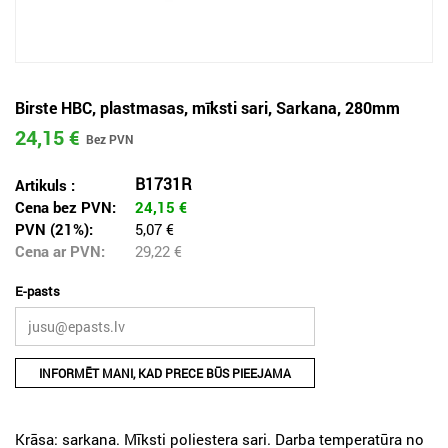
Birste HBC, plastmasas, mīksti sari, Sarkana, 280mm
24,15 €
B1731R
Artikuls :
Cena bez PVN:
24,15
€
PVN (21%):
5,07 €
Cena ar PVN:
29,22
€
E-pasts
INFORMĒT MANI, KAD PRECE BŪS PIEEJAMA
Krāsa: sarkana. Mīksti poliestera sari. Darba temperatūra no