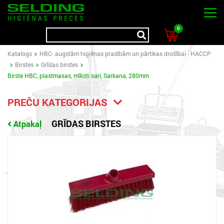
0
Katalogs
HBC- augstām higiēnas prasībām un pārtikas drošībai - HACCP
Birstes
Grīdas birstes
Birste HBC, plastmasas, mīksti sari, Sarkana, 280mm
PREČU KATEGORIJAS
GRĪDAS BIRSTES
Atpakaļ