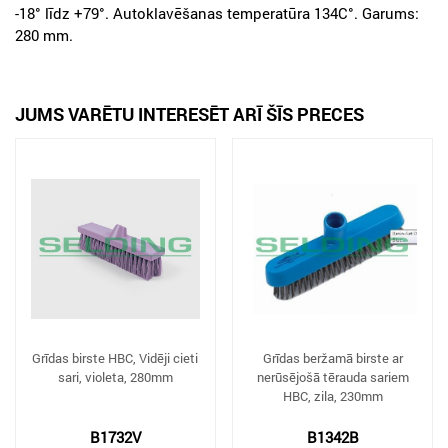
-18° līdz +79°. Autoklavēšanas temperatūra 134C°. Garums:
280 mm.
JUMS VARĒTU INTERESĒT ARĪ ŠĪS PRECES
Grīdas birste HBC, Vidēji cieti
Grīdas beržamā birste ar
sari, violeta, 280mm
nerūsējošā tērauda sariem
HBC, zila, 230mm
B1732V
B1342B