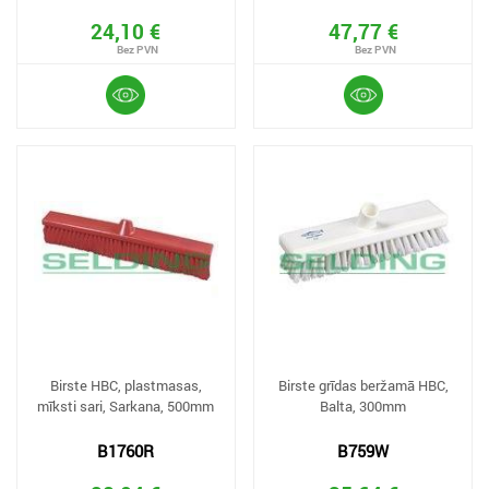
24,10 €
47,77 €
Birste HBC, plastmasas,
Birste grīdas beržamā HBC,
mīksti sari, Sarkana, 500mm
Balta, 300mm
B1760R
B759W