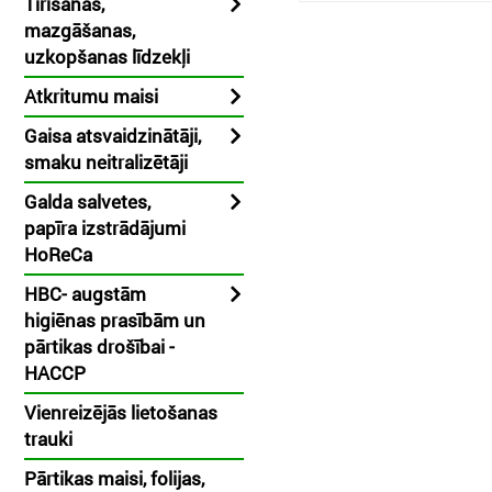
Tīrīšanas,
mazgāšanas,
uzkopšanas līdzekļi
Atkritumu maisi
Gaisa atsvaidzinātāji,
smaku neitralizētāji
Galda salvetes,
papīra izstrādājumi
HoReCa
HBC- augstām
higiēnas prasībām un
pārtikas drošībai -
HACCP
Vienreizējās lietošanas
trauki
Pārtikas maisi, folijas,