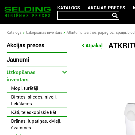
KATALOGS
AKCIJAS PRECES
Katalogs
Uzkopšanas inventārs
Atkritumu tvertnes, papīrgrozi, spaiņi, bļo
ATKRIT
Akcijas preces
Atpakaļ
Jaunumi
Uzkopšanas
inventārs
Mopi, turētāji
Birstes, sliedes, niveļi,
liekšķeres
Kāti, teleskopiskie kāti
Drānas, lupatiņas, dvieļi,
švammes