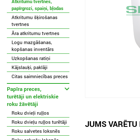
Atkritumu tvertnes,
papīrgrozi, spaiņi, bļodas
Atkritumu šķirošanas
tvertnes
Āra atkritumu tvertnes
Logu mazgāšanas,
kopšanas inventārs
Uzkopšanas ratiņi
Kājslauķi, paklāji
Citas saimniecības preces
Papīra preces,
turētāji un elektriskie
roku žāvētāji
Roku dvieļi ruļļos
Roku dvieļu ruļļos turētāji
JUMS VARĒTU 
Roku salvetes loksnēs