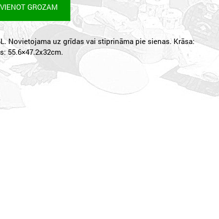
EVIENOT GROZAM
L. Novietojama uz grīdas vai stiprināma pie sienas. Krāsa:
rs: 55.6×47.2x32cm.