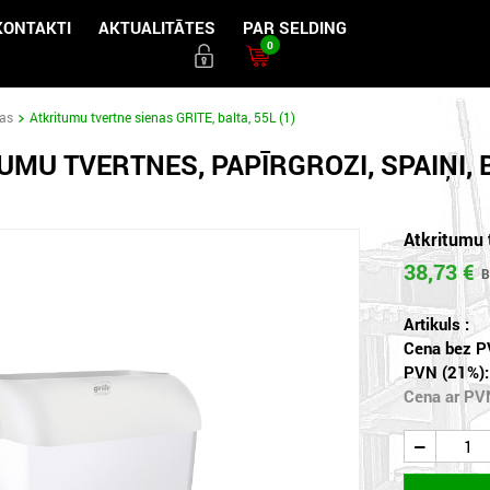
KONTAKTI
AKTUALITĀTES
PAR SELDING
0
das
Atkritumu tvertne sienas GRITE, balta, 55L (1)
UMU TVERTNES, PAPĪRGROZI, SPAIŅI,
Atkritumu 
38,73 €
Artikuls :
Cena bez P
PVN (21%):
Cena ar PV