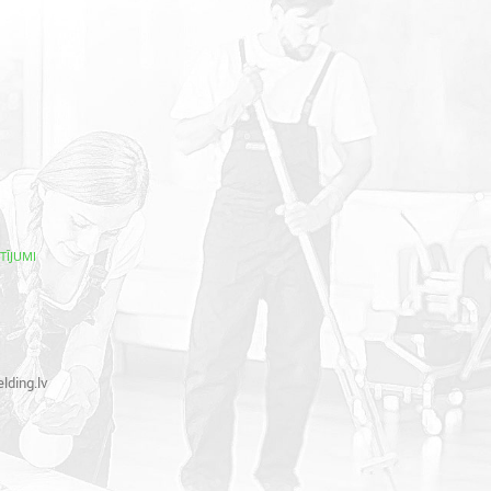
TĪJUMI
lding.lv