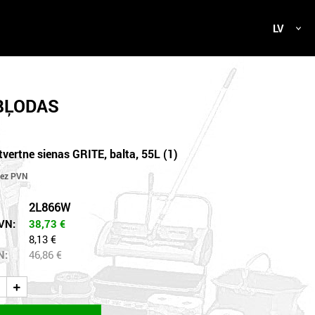
LV
 BĻODAS
tvertne sienas GRITE, balta, 55L (1)
2L866W
VN:
38,73
€
8,13 €
N:
46,86
€