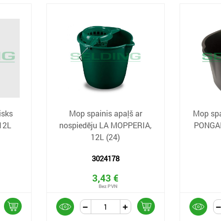
isks
Mop spainis apaļš ar
Mop spa
 12L
nospiedēju LA MOPPERIA,
PONGAL
12L (24)
3024178
3,43 €