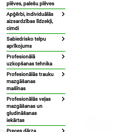
plēves, palešu plēves
Apģērbi, individuālās
aizsardzības līdzekļi,
cimdi
Sabiedrisko telpu
aprīkojums
Profesionālā
uzkopšanas tehnika
Profesionālās trauku
mazgāšanas
mašīnas
Profesionālās veļas
mazgāšanas un
gludināšanas
iekārtas
Preces dārza