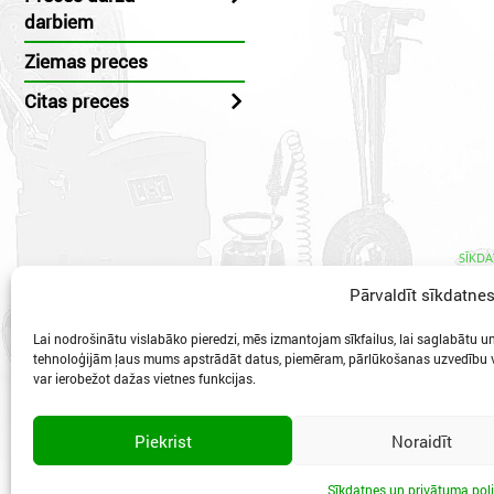
darbiem
Ziemas preces
Citas preces
SĪKDA
Pārvaldīt sīkdatne
Lai nodrošinātu vislabāko pieredzi, mēs izmantojam sīkfailus, lai saglabātu un/
tehnoloģijām ļaus mums apstrādāt datus, piemēram, pārlūkošanas uzvedību va
var ierobežot dažas vietnes funkcijas.
Vidzeme
Piekrist
Noraidīt
Sīkdatnes un privātuma poli