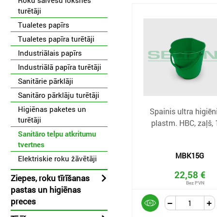
Roku salvešu loksnēs
turētāji
Tualetes papīrs
Tualetes papīra turētāji
Industriālais papīrs
Industriālā papīra turētāji
Sanitārie pārklāji
Sanitāro pārklāju turētāji
Higiēnas paketes un
Spainis ultra higiēn
turētāji
plastm. HBC, zaļš,
Sanitāro telpu atkritumu
tvertnes
MBK15G
Elektriskie roku žāvētāji
22,58 €
Ziepes, roku tīrīšanas
pastas un higiēnas
preces