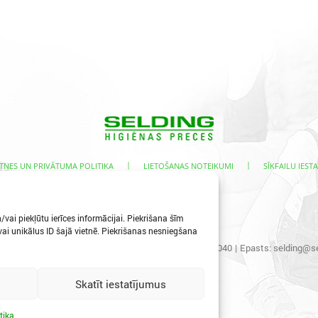
|
|
TNES UN PRIVĀTUMA POLITIKA
LIETOŠANAS NOTEIKUMI
SĪKFAILU IESTA
s
vai piekļūtu ierīces informācijai. Piekrišana šīm
i unikālus ID šajā vietnē. Piekrišanas nesniegšana
s iela 3, Ogre, LV-5001
|
Tālr.:
65067496
|
Mob.:
29400040
|
Epasts:
selding@se
Skatīt iestatījumus
tika