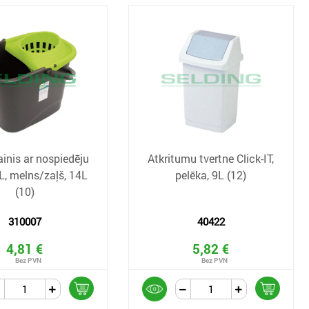
inis ar nospiedēju
Atkritumu tvertne Click-IT,
, melns/zaļš, 14L
pelēka, 9L (12)
(10)
310007
40422
4,81 €
5,82 €