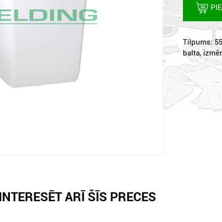
PI
Tilpums: 55
balta, izmē
INTERESĒT ARĪ ŠĪS PRECES