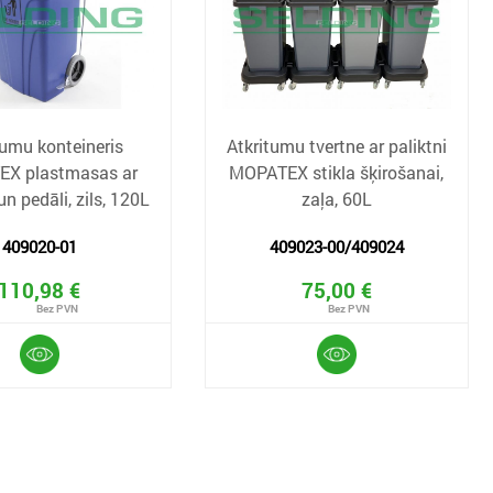
tumu konteineris
Atkritumu tvertne ar paliktni
X plastmasas ar
MOPATEX stikla šķirošanai,
un pedāli, zils, 120L
zaļa, 60L
409020-01
409023-00/409024
110,98 €
75,00 €