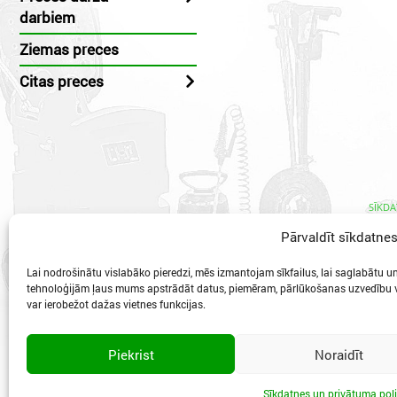
darbiem
Ziemas preces
Citas preces
SĪKDA
Pārvaldīt sīkdatne
Lai nodrošinātu vislabāko pieredzi, mēs izmantojam sīkfailus, lai saglabātu un/
tehnoloģijām ļaus mums apstrādāt datus, piemēram, pārlūkošanas uzvedību va
var ierobežot dažas vietnes funkcijas.
Vidzeme
Piekrist
Noraidīt
Sīkdatnes un privātuma poli