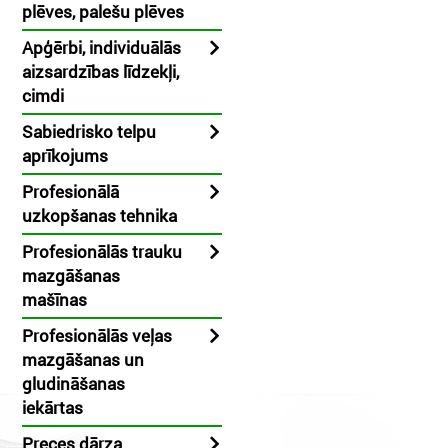
plēves, palešu plēves
Apģērbi, individuālās
aizsardzības līdzekļi,
cimdi
Sabiedrisko telpu
aprīkojums
Profesionālā
uzkopšanas tehnika
Profesionālās trauku
mazgāšanas
mašīnas
Profesionālās veļas
mazgāšanas un
gludināšanas
iekārtas
Preces dārza