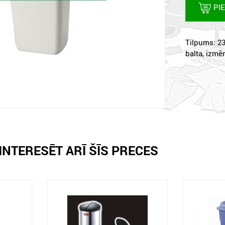
PI
Tilpums: 23
balta, izmē
INTERESĒT ARĪ ŠĪS PRECES