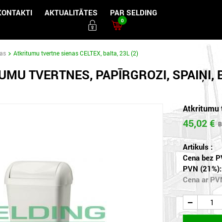
KONTAKTI
AKTUALITĀTES
PAR SELDING
0
das
Atkritumu tvertne sienas CELTEX, balta, 23L (2)
UMU TVERTNES, PAPĪRGROZI, SPAIŅI,
Atkritumu 
45,02 €
Artikuls :
Cena bez P
PVN (21%):
Cena ar PV