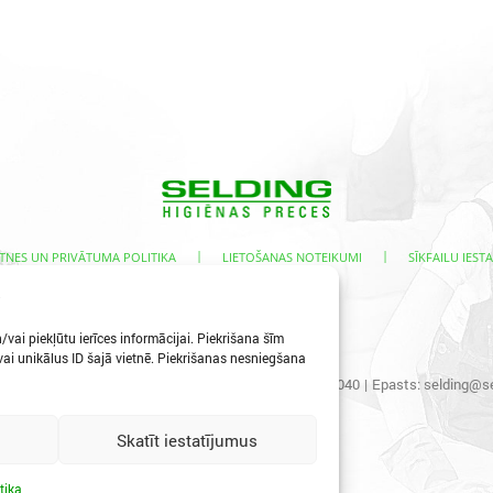
|
|
TNES UN PRIVĀTUMA POLITIKA
LIETOŠANAS NOTEIKUMI
SĪKFAILU IESTA
s
vai piekļūtu ierīces informācijai. Piekrišana šīm
i unikālus ID šajā vietnē. Piekrišanas nesniegšana
s iela 3, Ogre, LV-5001
|
Tālr.:
65067496
|
Mob.:
29400040
|
Epasts:
selding@se
Skatīt iestatījumus
tika