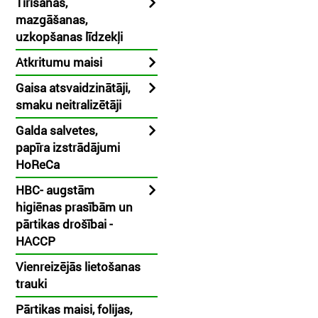
Tīrīšanas,
mazgāšanas,
uzkopšanas līdzekļi
Atkritumu maisi
Gaisa atsvaidzinātāji,
smaku neitralizētāji
Galda salvetes,
papīra izstrādājumi
HoReCa
HBC- augstām
higiēnas prasībām un
pārtikas drošībai -
HACCP
Vienreizējās lietošanas
trauki
Pārtikas maisi, folijas,