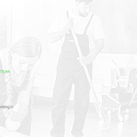
TĪJUMI
lding.lv