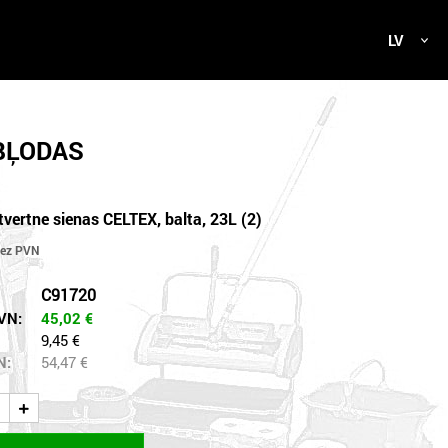
LV
 BĻODAS
tvertne sienas CELTEX, balta, 23L (2)
C91720
VN:
45,02
€
9,45 €
N:
54,47
€