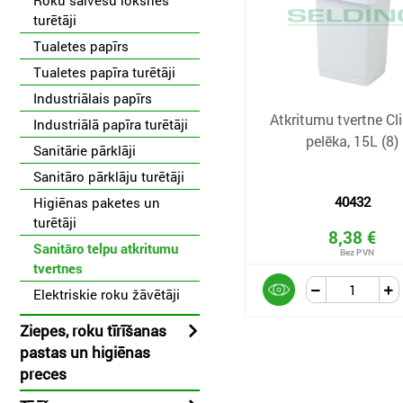
Roku salvešu loksnēs
turētāji
Tualetes papīrs
Tualetes papīra turētāji
Industriālais papīrs
Atkritumu tvertne Cli
Industriālā papīra turētāji
pelēka, 15L (8)
Sanitārie pārklāji
Sanitāro pārklāju turētāji
40432
Higiēnas paketes un
turētāji
8,38 €
Sanitāro telpu atkritumu
tvertnes
Elektriskie roku žāvētāji
Ziepes, roku tīrīšanas
pastas un higiēnas
preces