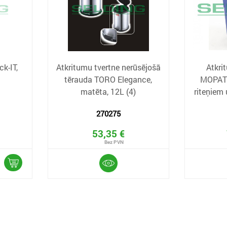
ck-IT,
Atkritumu tvertne nerūsējošā
Atkri
tērauda TORO Elegance,
MOPATE
matēta, 12L (4)
riteņiem 
270275
53,35 €