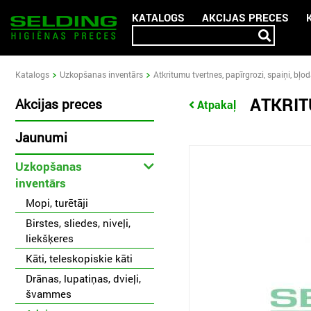
KATALOGS
AKCIJAS PRECES
Katalogs
Uzkopšanas inventārs
Atkritumu tvertnes, papīrgrozi, spaiņi, bļo
ATKRIT
Akcijas preces
Atpakaļ
Jaunumi
Uzkopšanas
inventārs
Mopi, turētāji
Birstes, sliedes, niveļi,
liekšķeres
Kāti, teleskopiskie kāti
Drānas, lupatiņas, dvieļi,
švammes