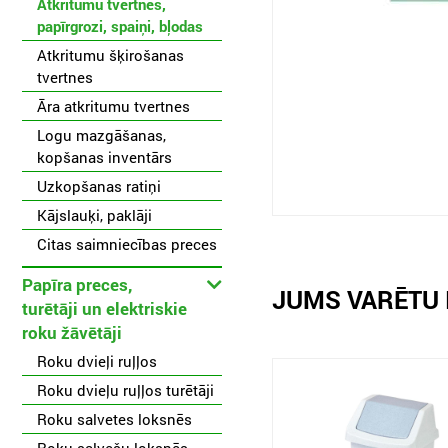
Atkritumu tvertnes,
papīrgrozi, spaiņi, bļodas
Atkritumu šķirošanas
tvertnes
Āra atkritumu tvertnes
Logu mazgāšanas,
kopšanas inventārs
Uzkopšanas ratiņi
Kājslauķi, paklāji
Citas saimniecības preces
Papīra preces,
JUMS VARĒTU 
turētāji un elektriskie
roku žāvētāji
Roku dvieļi ruļļos
Roku dvieļu ruļļos turētāji
Roku salvetes loksnēs