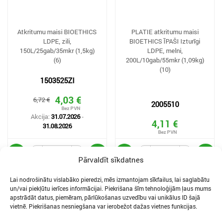
Atkritumu maisi BIOETHICS
PLATIE atkritumu maisi
LDPE, zili,
BIOETHICS ĪPAŠI Izturīgi
150L/25gab/35mkr (1,5kg)
LDPE, melni,
(6)
200L/10gab/55mkr (1,09kg)
(10)
1503525ZI
4,03 €
6,72 €
2005510
Akcija:
31.07.2026
-
4,11 €
31.08.2026
Pārvaldīt sīkdatnes
Lai nodrošinātu vislabāko pieredzi, mēs izmantojam sīkfailus, lai saglabātu
un/vai piekļūtu ierīces informācijai. Piekrišana šīm tehnoloģijām ļaus mums
apstrādāt datus, piemēram, pārlūkošanas uzvedību vai unikālus ID šajā
vietnē. Piekrišanas nesniegšana var ierobežot dažas vietnes funkcijas.
SĪKDATNES UN PRIVĀTUMA POLITIKA