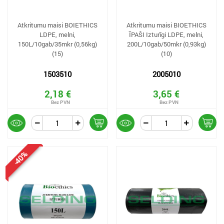
Atkritumu maisi BOIETHICS
Atkritumu maisi BIOETHICS
LDPE, melni,
ĪPAŠI Izturīgi LDPE, melni,
150L/10gab/35mkr (0,56kg)
200L/10gab/50mkr (0,93kg)
(15)
(10)
1503510
2005010
2,18 €
3,65 €
-40%