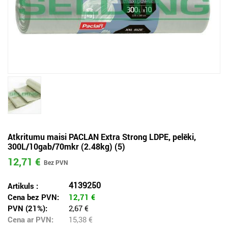
Atkritumu maisi PACLAN Extra Strong LDPE, pelēki,
300L/10gab/70mkr (2.48kg) (5)
12,71 €
4139250
Artikuls :
Cena bez PVN:
12,71
€
PVN (21%):
2,67 €
Cena ar PVN:
15,38
€