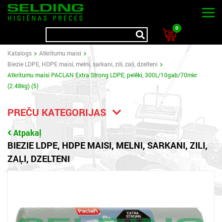
0
Katalogs
Atkritumu maisi
Biezie LDPE, HDPE maisi, melni, sarkani, zili, zaļi, dzelteni
Atkritumu maisi PACLAN Extra Strong LDPE, pelēki, 300L/10gab/70mkr
(2.48kg) (5)
PREČU KATEGORIJAS
Atpakaļ
BIEZIE LDPE, HDPE MAISI, MELNI, SARKANI, ZILI,
ZAĻI, DZELTENI