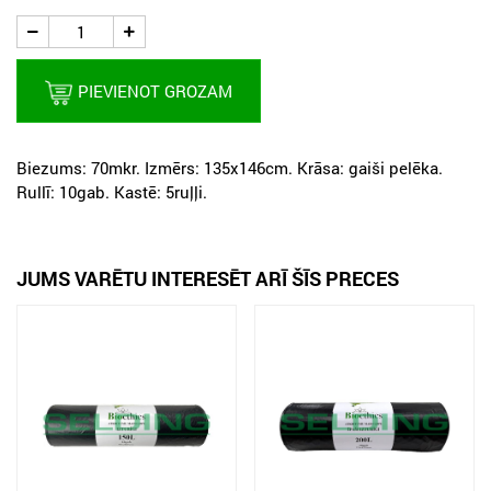
PIEVIENOT GROZAM
Biezums: 70mkr. Izmērs: 135x146cm. Krāsa: gaiši pelēka.
Rullī: 10gab. Kastē: 5ruļļi.
JUMS VARĒTU INTERESĒT ARĪ ŠĪS PRECES