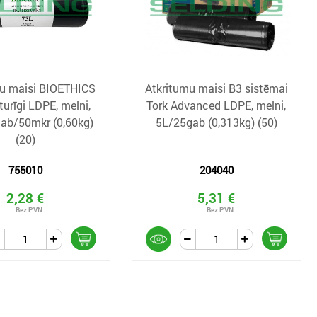
mu maisi BIOETHICS
Atkritumu maisi B3 sistēmai
turīgi LDPE, melni,
Tork Advanced LDPE, melni,
ab/50mkr (0,60kg)
5L/25gab (0,313kg) (50)
(20)
755010
204040
2,28 €
5,31 €