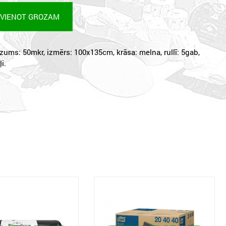
EVIENOT GROZAM
iezums: 50mkr, izmērs: 100x135cm, krāsa: melna, rullī: 5gab,
i.