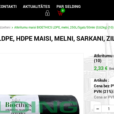
KONTAKTI
AKTUALITĀTES
PAR SELDING
0
 dzelteni
Atkritumu maisi BIOETHICS LDPE, melni, 250L/5gab/50mkr (0,62kg) (10)
LDPE, HDPE MAISI, MELNI, SARKANI, ZIL
Atkritumu 
(10)
2,33 €
Artikuls :
Cena bez P
PVN (21%):
Cena ar PV