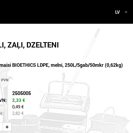
LV
I, ZAĻI, DZELTENI
maisi BIOETHICS LDPE, melni, 250L/5gab/50mkr (0,62kg)
2505005
VN:
2,33
€
0,49 €
N:
2,82
€