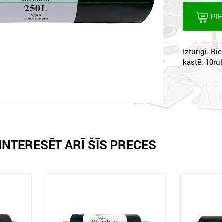
PI
Izturīgi. B
kastē: 10ruļļ
INTERESĒT ARĪ ŠĪS PRECES