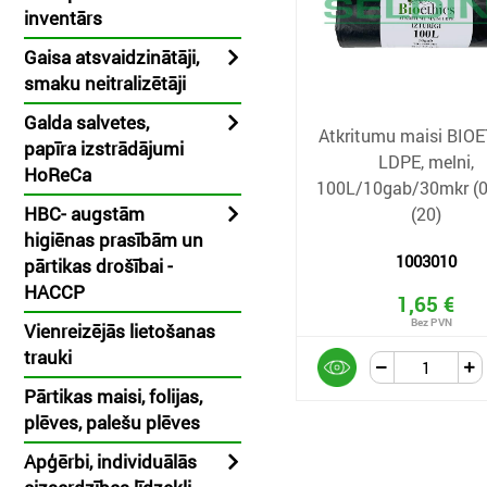
inventārs
Gaisa atsvaidzinātāji,
smaku neitralizētāji
Galda salvetes,
Atkritumu maisi BIO
papīra izstrādājumi
LDPE, melni,
HoReCa
100L/10gab/30mkr (0
HBC- augstām
(20)
higiēnas prasībām un
1003010
pārtikas drošībai -
HACCP
1,65 €
Vienreizējās lietošanas
trauki
Pārtikas maisi, folijas,
plēves, palešu plēves
Apģērbi, individuālās