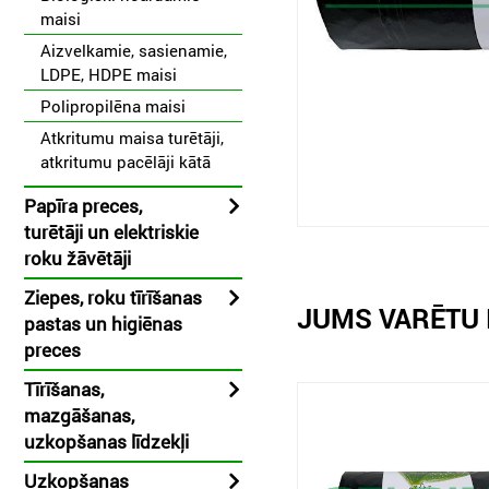
maisi
Aizvelkamie, sasienamie,
LDPE, HDPE maisi
Polipropilēna maisi
Atkritumu maisa turētāji,
atkritumu pacēlāji kātā
Papīra preces,
turētāji un elektriskie
roku žāvētāji
Ziepes, roku tīrīšanas
JUMS VARĒTU 
pastas un higiēnas
preces
Tīrīšanas,
mazgāšanas,
uzkopšanas līdzekļi
Uzkopšanas