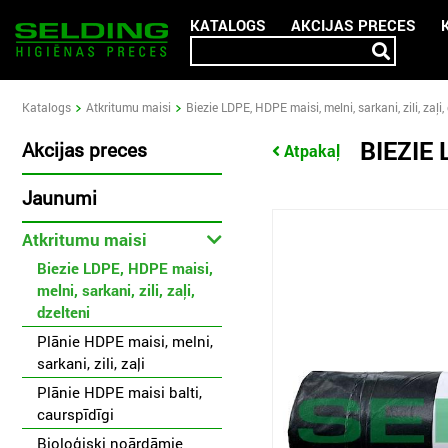
KATALOGS
AKCIJAS PRECES
Katalogs
Atkritumu maisi
Biezie LDPE, HDPE maisi, melni, sarkani, zili, zaļi,
BIEZIE 
Akcijas preces
Atpakaļ
Jaunumi
Atkritumu maisi
Biezie LDPE, HDPE maisi,
melni, sarkani, zili, zaļi,
dzelteni
Plānie HDPE maisi, melni,
sarkani, zili, zaļi
Plānie HDPE maisi balti,
caurspīdīgi
Bioloģiski noārdāmie