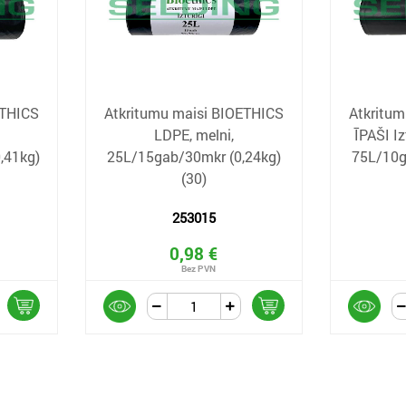
ETHICS
Atkritumu maisi BIOETHICS
Atkritu
LDPE, melni,
ĪPAŠI Iz
,41kg)
25L/15gab/30mkr (0,24kg)
75L/10g
(30)
253015
0,98 €