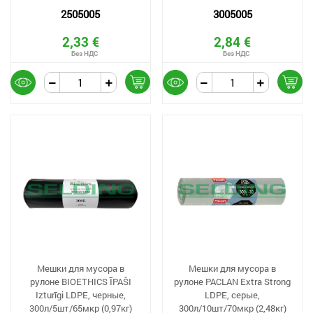
2505005
3005005
2,33 €
2,84 €
Мешки для мусора в
Мешки для мусора в
рулоне BIOETHICS ĪPAŠI
рулоне PACLAN Extra Strong
Izturīgi LDPE, черные,
LDPE, серые,
300л/5шт/65мкр (0,97кг)
300л/10шт/70мкр (2,48кг)