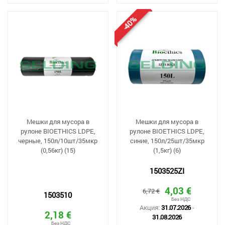
-40%
Мешки для мусора в
Mешки для мусора в
рулоне BIOETHICS LDPE,
рулоне BIOETHICS LDPE,
черные, 150л/10шт/35мкр
синие, 150л/25шт/35мкр
(0,56кг) (15)
(1,5кг) (6)
1503525ZI
4,03 €
6,72 €
1503510
Акция:
31.07.2026
-
2,18 €
31.08.2026