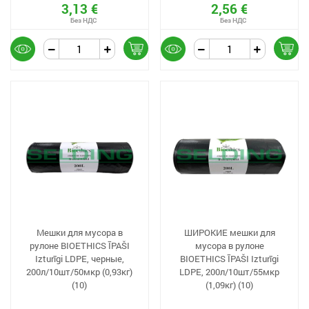
3,13 €
2,56 €
Мешки для мусора в
ШИРОКИЕ мешки для
рулоне BIOETHICS ĪPAŠI
мусора в рулоне
Izturīgi LDPE, черные,
BIOETHICS ĪPAŠI Izturīgi
200л/10шт/50мкр (0,93кг)
LDPE, 200л/10шт/55мкр
(10)
(1,09кг) (10)