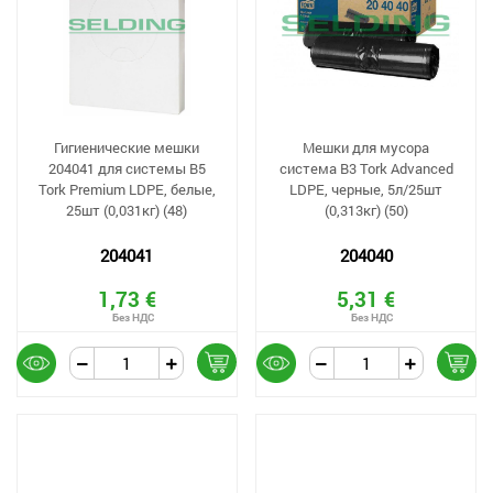
Гигиеническиe мешки
Мешки для мусора
204041 для системы B5
системa B3 Tork Advanced
Tork Premium LDPE, белые,
LDPE, черные, 5л/25шт
25шт (0,031кг) (48)
(0,313кг) (50)
204041
204040
1,73 €
5,31 €