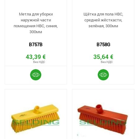
Метла для уборки
Щётка для пола HBC,
наружной части
средней жёсткасти,
помещения HBC, синия,
зелёная, 300мм
300мм
B757B
B758G
43,39 €
35,64 €