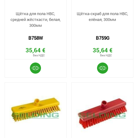
Щётка для пола HBC,
Щётка-скраб для пола HBC,
средней жёсткасти, белая,
елёная, 300мм
300мм
B758W
B759G
35,64 €
35,64 €