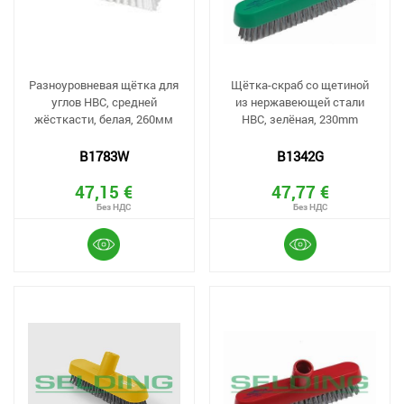
Разноуровневая щётка для
Щётка-скраб со щетиной
углов HBC, средней
из нержавеющей стали
жёсткасти, белая, 260мм
HBC, зелёная, 230mm
B1783W
B1342G
47,15 €
47,77 €