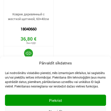
Коврик деревянный с
жесткой щетиной, 60×40см
18040660
36,80 €
Pārvaldīt sīkdatnes
Lai nodrošinātu vislabāko pieredzi, mēs izmantojam sīkfailus, lai saglabātu
un/vai piekļūtu ierīces informācijai. Piekrišana šīm tehnoloģijām ļaus mums
apstrādāt datus, piemēram, pārlūkošanas uzvedību vai unikālus ID šajā
vietnē. Piekrišanas nesniegšana var ierobežot dažas vietnes funkcijas.
ФАИЛЫ КУКИ И ПОЛИТИКА КОНФИДЕНЦИАЛЬНОСТИ
УСЛОВИЯ ЗАКАЗА ТОВАРОВ
Piekrist
НАСТРОЙКИ КУКИ