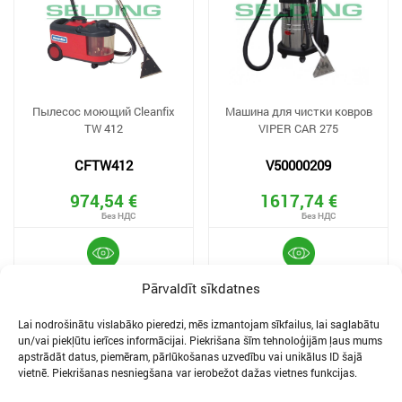
Пылесос моющий Cleanfix
Машина для чистки ковров
TW 412
VIPER CAR 275
CFTW412
V50000209
974,54 €
1617,74 €
Pārvaldīt sīkdatnes
Lai nodrošinātu vislabāko pieredzi, mēs izmantojam sīkfailus, lai saglabātu
un/vai piekļūtu ierīces informācijai. Piekrišana šīm tehnoloģijām ļaus mums
apstrādāt datus, piemēram, pārlūkošanas uzvedību vai unikālus ID šajā
vietnē. Piekrišanas nesniegšana var ierobežot dažas vietnes funkcijas.
ФАИЛЫ КУКИ И ПОЛИТИКА КОНФИДЕНЦИАЛЬНОСТИ