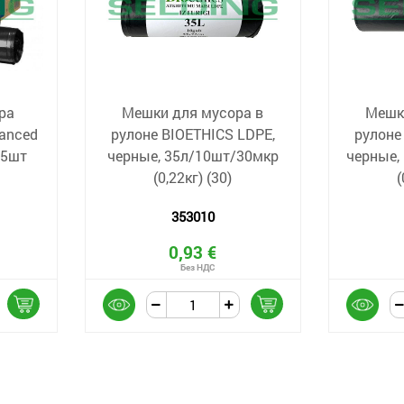
ра
Мешки для мусора в
Мешк
vanced
рулоне BIOETHICS LDPE,
рулоне
25шт
черные, 35л/10шт/30мкр
черные,
(0,22кг) (30)
(
353010
0,93 €