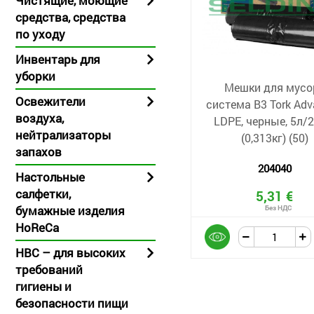
Чистящие, моющие
средства, средства
по уходу
Инвентарь для
уборки
Мешки для мусо
Освежители
системa B3 Tork Ad
воздуха,
LDPE, черные, 5л/
нейтрализаторы
(0,313кг) (50)
запахов
204040
Настольные
салфетки,
5,31 €
бумажные изделия
HoReCa
HBC – для высоких
требований
гигиены и
безопасности пищи