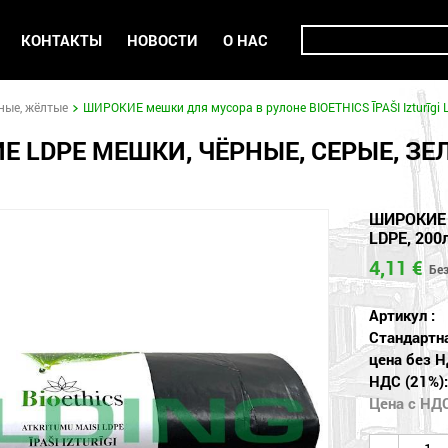
КОНТАКТЫ
НОВОСТИ
О НАС
ёные, жёлтые
ШИРОКИЕ мешки для мусора в рулоне BIOETHICS ĪPAŠI Izturīgi L
Е LDPE МЕШКИ, ЧЁРНЫЕ, СЕРЫЕ, З
ШИРОКИЕ м
LDPE, 200
4,11 €
Артикул :
Стандартн
цена без Н
НДС (21%):
Цена с НД