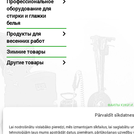
Профессиональное
оборудование для
стирки и глажки
белья
Продукты для
весенних работ
Зимние товары
Другие товары
ФАИЛЫ КУКИ И
Pārvaldīt sīkdatne
Lai nodrošinātu vislabāko pieredzi, mēs izmantojam sīkfailus, lai saglabātu un/
tehnoloģijām ļaus mums apstrādāt datus, piemēram, pārlūkošanas uzvedību va