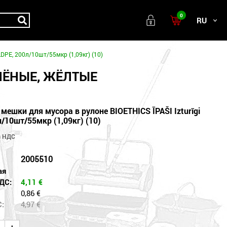
0
RU
DPE, 200л/10шт/55мкр (1,09кг) (10)
ЕЛЁНЫЕ, ЖЁЛТЫЕ
ешки для мусора в рулоне BIOETHICS ĪPAŠI Izturīgi
л/10шт/55мкр (1,09кг) (10)
2005510
ая
ДС:
4,11
€
0,86 €
С:
4,97
€