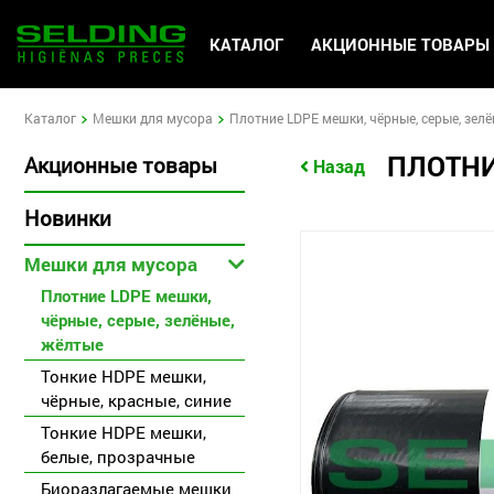
KАТАЛОГ
АКЦИОННЫЕ ТОВАРЫ
Kаталог
Мешки для мусора
Плотние LDPE мешки, чёрные, серые, зел
ПЛОТНИ
Акционные товары
Назад
Hовинки
Мешки для мусора
Плотние LDPE мешки,
чёрные, серые, зелёные,
жёлтые
Тонкие HDPE мешки,
чёрные, красные, синие
Тонкие HDPE мешки,
белыe, прозрачныe
Биоразлагаемые мешки