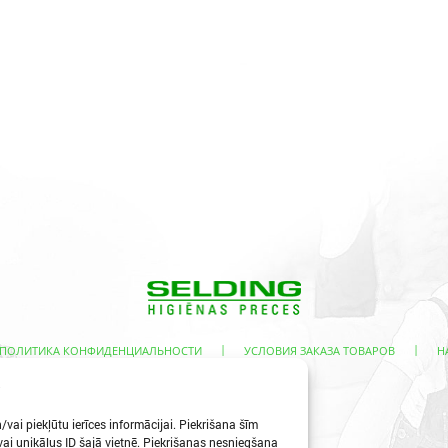
|
|
 ПОЛИТИКА КОНФИДЕНЦИАЛЬНОСТИ
УСЛОВИЯ ЗАКАЗА ТОВАРОВ
Н
s
vai piekļūtu ierīces informācijai. Piekrišana šīm
i unikālus ID šajā vietnē. Piekrišanas nesniegšana