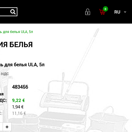
0
RU
ь для белья ULA, 5л
ИЯ БЕЛЬЯ
ь для белья ULA, 5л
483456
ая
ДС:
9,22
€
1,94 €
С:
11,16
€