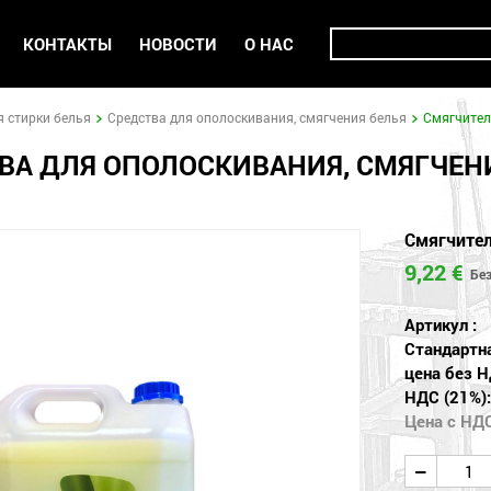
КОНТАКТЫ
НОВОСТИ
О НАС
я стирки белья
Средства для ополоскивания, смягчения белья
Смягчител
ВА ДЛЯ ОПОЛОСКИВАНИЯ, СМЯГЧЕН
Смягчител
9,22 €
Артикул :
Стандартн
цена без Н
НДС (21%):
Цена с НД