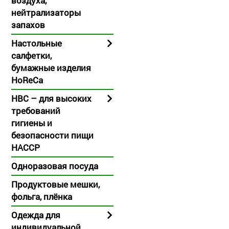
воздуха,
нейтрализаторы
запахов
Настольные
салфетки,
бумажные изделия
HoReCa
HBC – для высоких
требований
гигиены и
безопасности пищи
HACCP
Одноразовая посуда
Продуктовые мешки,
фольга, плёнка
Одежда для
индивидуальной