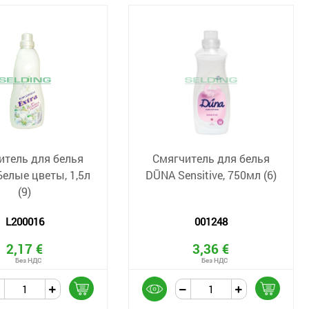
итель для белья
Смягчитель для белья
елые цветы, 1,5л
DŪNA Sensitive, 750мл (6)
(9)
L200016
001248
2,17 €
3,36 €