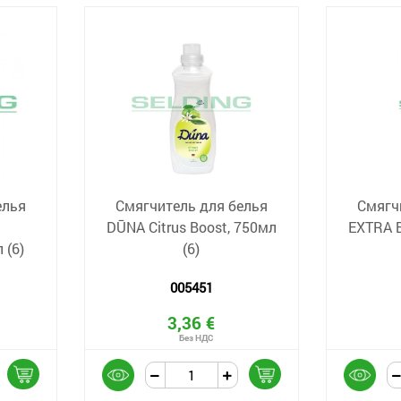
елья
Смягчитель для белья
Смягч
DŪNA Citrus Boost, 750мл
EXTRA Б
л (6)
(6)
005451
3,36 €