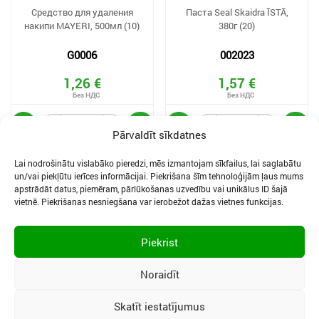
Средство для удаления
Паста Seal Skaidra ĪSTĀ,
накипи MAYERI, 500мл (10)
380г (20)
G0006
002023
1,26 €
1,57 €
Pārvaldīt sīkdatnes
Lai nodrošinātu vislabāko pieredzi, mēs izmantojam sīkfailus, lai saglabātu
un/vai piekļūtu ierīces informācijai. Piekrišana šīm tehnoloģijām ļaus mums
apstrādāt datus, piemēram, pārlūkošanas uzvedību vai unikālus ID šajā
vietnē. Piekrišanas nesniegšana var ierobežot dažas vietnes funkcijas.
ФАИЛЫ КУКИ И ПОЛИТИКА КОНФИДЕНЦИАЛЬНОСТИ
УСЛОВИЯ ЗАКАЗА ТОВАРОВ
Piekrist
НАСТРОЙКИ КУКИ
Noraidīt
Skatīt iestatījumus
Vidzemes iela 3, Ogre, LV-5001
|
Телефон:
65067496
|