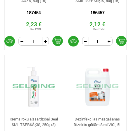
AUZA, 80g (15)
SMILTSĒRKŠĶIS, 80g (15)
187454
186457
2,23 €
2,12 €
Krēms roku aizsardzībai Seal
Dezinfekcijas mazgāšanas
SMILTSĒRKŠĶIS, 250g (8)
līdzeklis grīdām Seal VICI, 5L