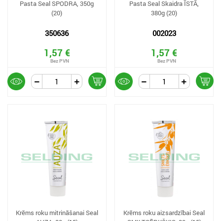
Pasta Seal SPODRA, 350g
Pasta Seal Skaidra ĪSTĀ,
(20)
380g (20)
350636
002023
1,57 €
1,57 €
Krēms roku mitrināšanai Seal
Krēms roku aizsardzībai Seal