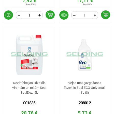
7,42 €
17,11 €
Dezinfekcijas līdzeklis
Veļas mazgazgāšanas
virsmām un rokām Seal
līdzeklis Seal ECO Universal,
SealDez, 5L
1L (8)
001835
208012
28,76 €
5,73 €