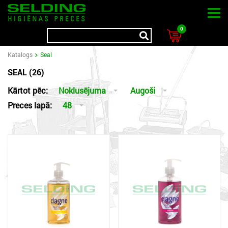
0
Katalogs
Seal
SEAL (26)
Kārtot pēc:
Noklusējuma
Augoši
Preces lapā:
48