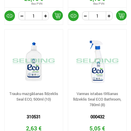
Trauku mazgāšanas līdzeklis
Vannas istabas tīrīšanas
Seal ECO, 500ml (10)
līdzeklis Seal ECO Bathroom,
780ml (8)
310531
000432
2,63 €
5,05 €