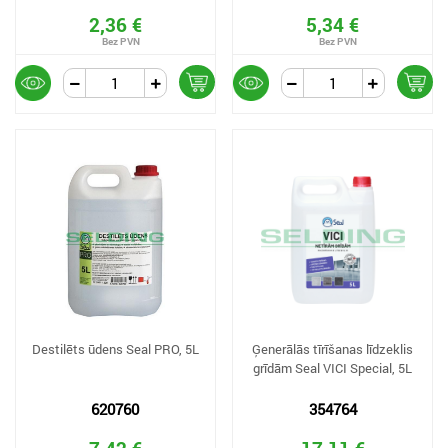
2,36 €
5,34 €
Destilēts ūdens Seal PRO, 5L
Ģenerālās tīrīšanas līdzeklis
grīdām Seal VICI Special, 5L
620760
354764