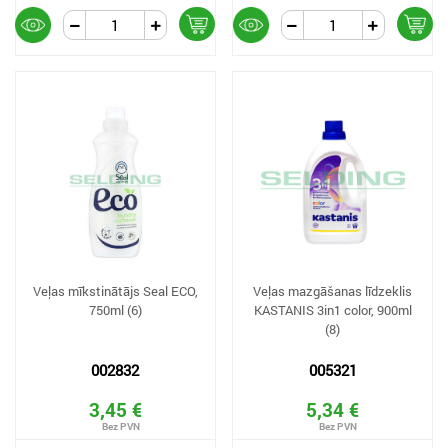
Veļas mīkstinātājs Seal ECO,
Veļas mazgāšanas līdzeklis
750ml (6)
KASTANIS 3in1 color, 900ml
(8)
002832
005321
3,45 €
5,34 €