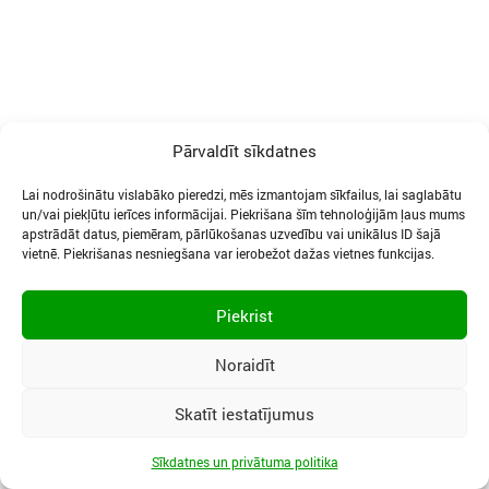
Pārvaldīt sīkdatnes
Lai nodrošinātu vislabāko pieredzi, mēs izmantojam sīkfailus, lai saglabātu
un/vai piekļūtu ierīces informācijai. Piekrišana šīm tehnoloģijām ļaus mums
apstrādāt datus, piemēram, pārlūkošanas uzvedību vai unikālus ID šajā
SĪKDATNES UN PRIVĀTUMA POLITIKA
vietnē. Piekrišanas nesniegšana var ierobežot dažas vietnes funkcijas.
LIETOŠANAS NOTEIKUMI
SĪKFAILU IESTATĪJUMI
Piekrist
Noraidīt
Vidzemes iela 3, Ogre, LV-5001
|
Tālr.:
65067496
|
Mob.:
29400040
|
Skatīt iestatījumus
Epasts:
selding@selding.lv
Sīkdatnes un privātuma politika